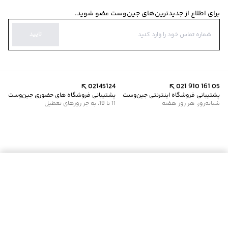
برای اطلاع از جدیدترین‌های جین‌وست عضو شوید.
تایید
02145124
021 910 161 05
پشتیبانی فروشگاه اینترنتی جین‌وست
پشتیبانی فروشگاه های حضوری جین‌وست
شبانه‌روز، هر روز هفته
11 تا 19، به جز روزهای تعطیل
موجود شد خبرم کن