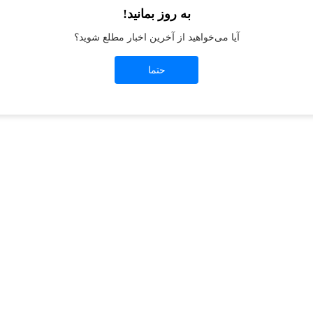
به روز بمانید!
آیا می‌خواهید از آخرین اخبار مطلع شوید؟
t
-side exception has occurred while loading
jeanswest.ir
(see the
browser conso
حتما