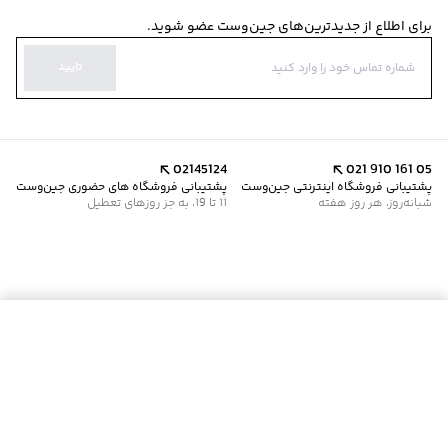
برای اطلاع از جدیدترین‌های جین‌وست عضو شوید.
تایید
02145124
021 910 161 05
پشتیبانی فروشگاه اینترنتی جین‌وست
پشتیبانی فروشگاه های حضوری جین‌وست
شبانه‌روز، هر روز هفته
11 تا 19، به جز روزهای تعطیل
موجود شد خبرم کن