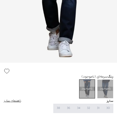
رنگ
سرمه‌ای
(ناموجود)
ناموجود
ناموجود
سایز
راهنمای سایز
38
36
34
32
31
30