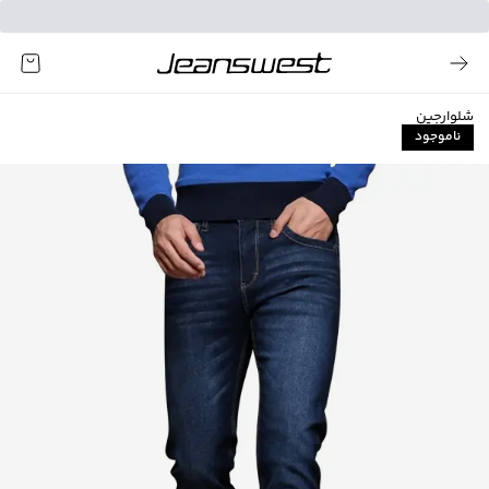
شلوارجین
ناموجود