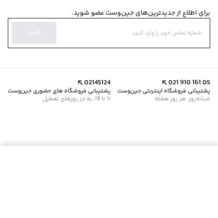
برای اطلاع از جدیدترین‌های جین‌وست عضو شوید.
تایید
02145124
021 910 161 05
پشتیبانی فروشگاه اینترنتی جین‌وست
پشتیبانی فروشگاه های حضوری جین‌وست
شبانه‌روز، هر روز هفته
11 تا 19، به جز روزهای تعطیل
موجود شد خبرم کن