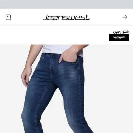
شلوارجین
ناموجود