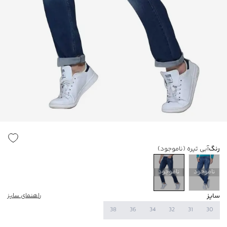
رنگ
آبی تیره
(ناموجود)
ناموجود
ناموجود
سایز
راهنمای سایز
38
36
34
32
31
30