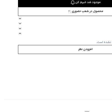
موجود شد خبرم کن
محصول در شعب حضوری
ال
شو دستی
نحوه شستشو مجزا
 نشده است.
افزودن نظر
 چهارخانه
‌گراد
‌گراد
طرح یقه و پایین لباس چهارخانه، طرح گلدوزی شده
ده استفاده نشود.