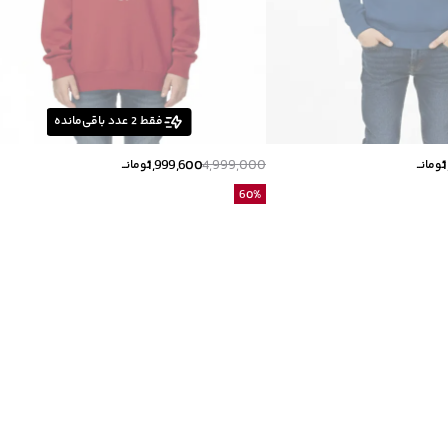
فقط
2
عدد باقی‌مانده
1,999,600
4,999,000
تومانــ
تومانــ
60
%