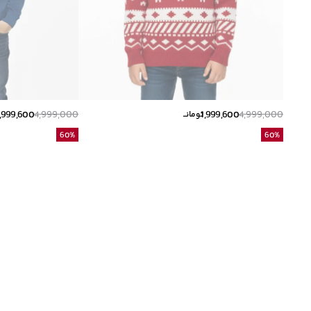
1,999,600
4,999,000
1,999,600
4,999,000
تومانــ
60
%
60
%