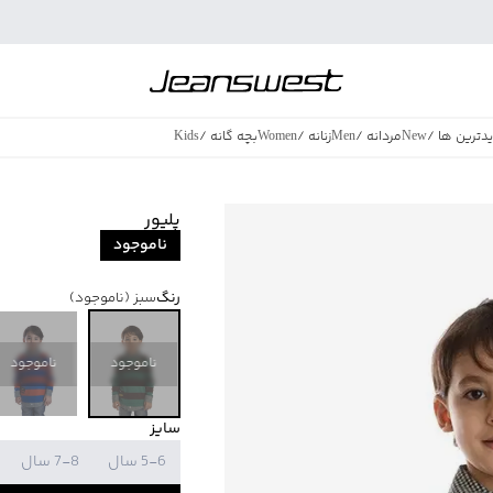
دترین ها
/
New
مردانه
/
Men
زنانه
/
Women
بچه گانه
/
Kids
فروش ویژه
/
azing Sales
پلیور
ناموجود
رنگ
سبز
(ناموجود)
ناموجود
ناموجود
سایز
5-6 سال
7-8 سال