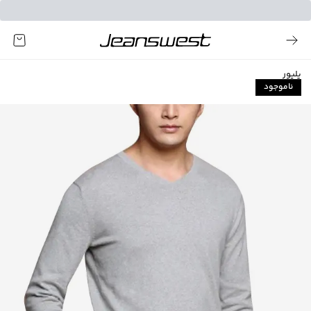
پلیور
ناموجود