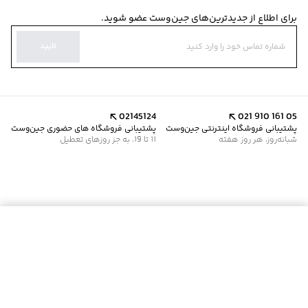
برای اطلاع از جدیدترین‌های جین‌وست عضو شوید.
تایید
02145124
021 910 161 05
پشتیبانی فروشگاه اینترنتی جین‌وست
پشتیبانی فروشگاه های حضوری جین‌وست
شبانه‌روز، هر روز هفته
11 تا 19، به جز روزهای تعطیل
موجود شد خبرم کن