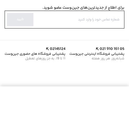
برای اطلاع از جدیدترین‌های جین‌وست عضو شوید.
تایید
02145124
021 910 161 05
پشتیبانی فروشگاه اینترنتی جین‌وست
پشتیبانی فروشگاه های حضوری جین‌وست
شبانه‌روز، هر روز هفته
11 تا 19، به جز روزهای تعطیل
موجود شد خبرم کن