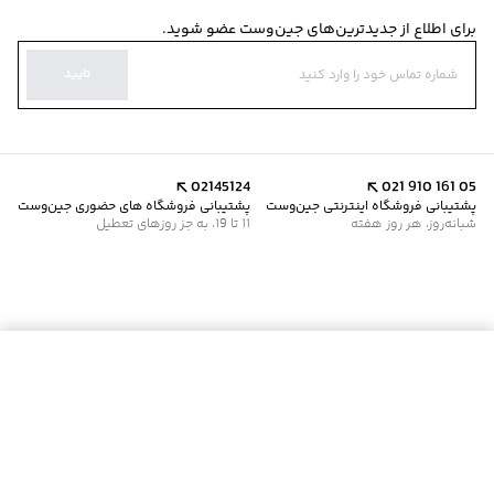
برای اطلاع از جدیدترین‌های جین‌وست عضو شوید.
تایید
02145124
021 910 161 05
پشتیبانی فروشگاه اینترنتی جین‌وست
پشتیبانی فروشگاه های حضوری جین‌وست
شبانه‌روز، هر روز هفته
11 تا 19، به جز روزهای تعطیل
موجود شد خبرم کن