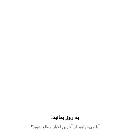
به روز بمانید!
Application error: a
client
-side exception has occurred while loading
آیا می‌خواهید از آخرین اخبار مطلع شوید؟