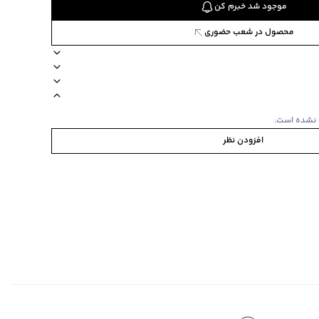
موجود شد خبرم کن
محصول در شعب حضوری
جیب دارد
کمر بند تنظیم سایز
دکمه ندارد
زیپ ندارد
مدل sport
 نشده است.
افزودن نظر
ی
ابه
‌گراد
‌گراد
ده استفاده نشود.