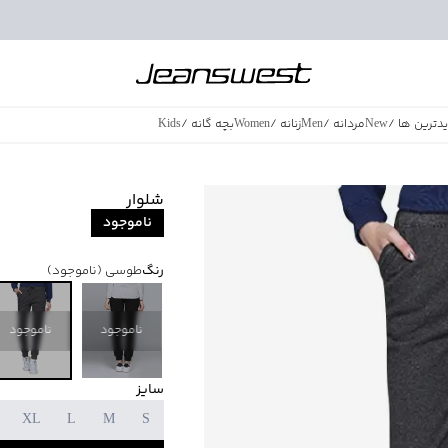
دترین ها
/
New
مردانه
/
Men
زنانه
/
Women
بچه گانه
/
Kids
فروش ویژه
/
azing Sales
شلوار
ناموجود
رنگ
طوسی
(ناموجود)
ناموجود
ناموجود
سایز
XL
L
M
S