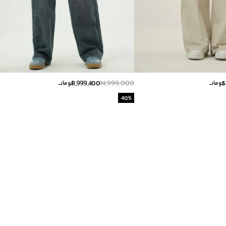
8,999,400
14,999,000
5
تومانــ
تومانــ
40
%