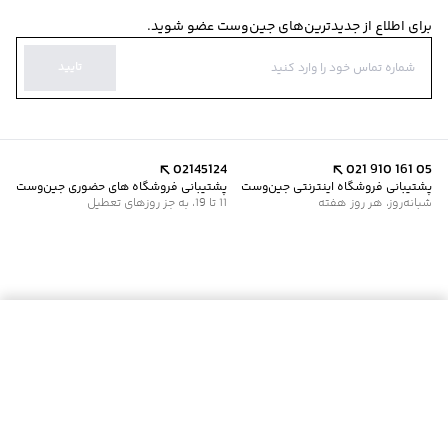
برای اطلاع از جدیدترین‌های جین‌وست عضو شوید.
تایید
02145124
021 910 161 05
پشتیبانی فروشگاه اینترنتی جین‌وست
پشتیبانی فروشگاه های حضوری جین‌وست
شبانه‌روز، هر روز هفته
11 تا 19، به جز روزهای تعطیل
موجود شد خبرم کن