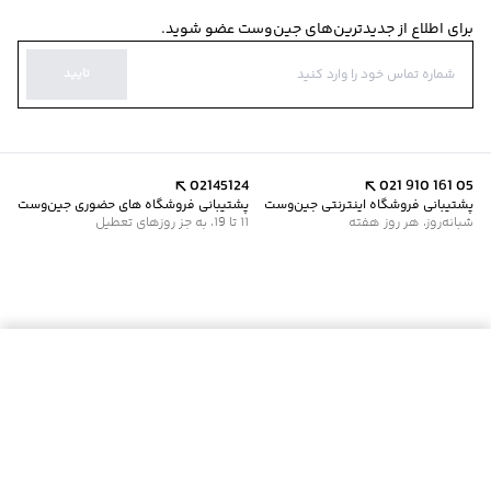
برای اطلاع از جدیدترین‌های جین‌وست عضو شوید.
تایید
02145124
021 910 161 05
پشتیبانی فروشگاه اینترنتی جین‌وست
پشتیبانی فروشگاه های حضوری جین‌وست
شبانه‌روز، هر روز هفته
11 تا 19، به جز روزهای تعطیل
موجود شد خبرم کن