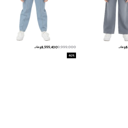
5,999,400
9,999,000
5
تومانــ
تومانــ
40
%