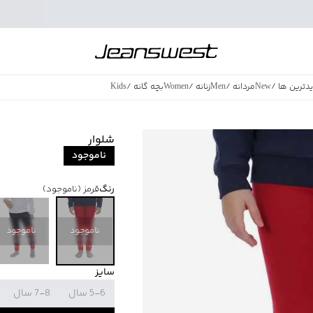
دترین ها
/
New
مردانه
/
Men
زنانه
/
Women
بچه گانه
/
Kids
فروش ویژه
/
azing Sales
شلوار
ناموجود
رنگ
قرمز
(ناموجود)
ناموجود
ناموجود
سایز
5-6 سال
7-8 سال