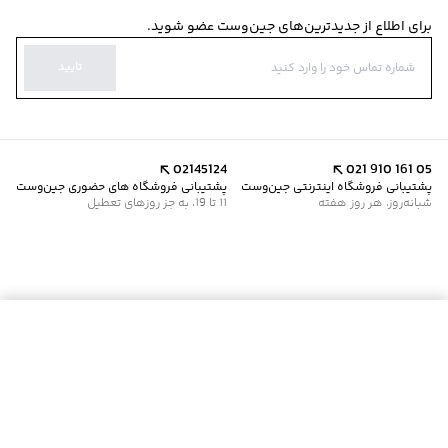
برای اطلاع از جدیدترین‌های جین‌وست عضو شوید.
تایید
02145124
021 910 161 05
پشتیبانی فروشگاه اینترنتی جین‌وست
پشتیبانی فروشگاه های حضوری جین‌وست
شبانه‌روز، هر روز هفته
11 تا 19، به جز روزهای تعطیل
موجود شد خبرم کن