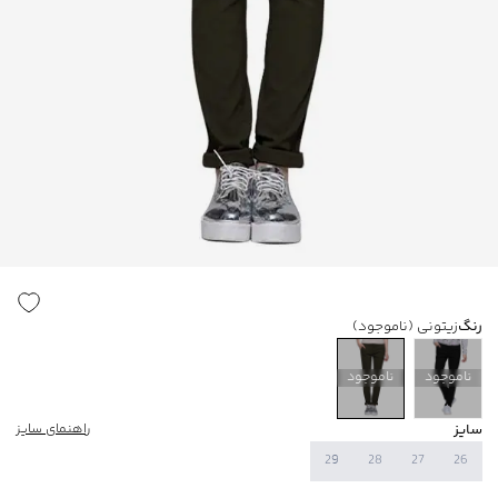
رنگ
زیتونی
(ناموجود)
ناموجود
ناموجود
سایز
راهنمای سایز
29
28
27
26