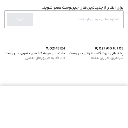
برای اطلاع از جدیدترین‌های جین‌وست عضو شوید.
تایید
02145124
021 910 161 05
پشتیبانی فروشگاه اینترنتی جین‌وست
پشتیبانی فروشگاه های حضوری جین‌وست
شبانه‌روز، هر روز هفته
11 تا 19، به جز روزهای تعطیل
موجود شد خبرم کن