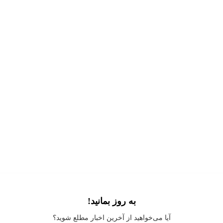
به روز بمانید!
Application error: a
client
-side exception has occurred while loading
آیا می‌خواهید از آخرین اخبار مطلع شوید؟