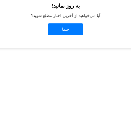
به روز بمانید!
آیا می‌خواهید از آخرین اخبار مطلع شوید؟
t
-side exception has occurred while loading
jeanswest.ir
(see the
browser conso
حتما