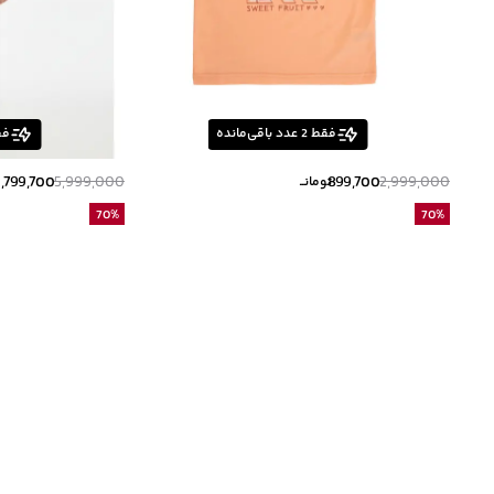
فقط
2
عدد باقی‌مانده
فق
1,799,700
5,999,000
899,700
2,999,000
تومانــ
ت
70
%
70
%