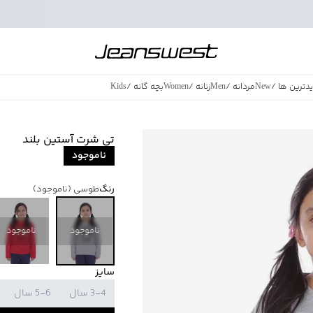
دترین ها
/
New
مردانه
/
Men
زنانه
/
Women
بچه گانه
/
Kids
فروش ویژه
/
azing Sales
تی شرت آستین بلند
ناموجود
رنگ
طوسی
(ناموجود)
ناموجود
ناموجود
سایز
3-4 سال
5-6 سال