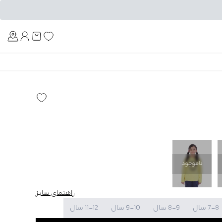
Am
ناموجود
راهنمای سایز
7-8 سال
8-9 سال
9-10 سال
11-12 سال