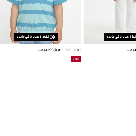
ط
1
عدد باقی‌مانده
فقط
3
عدد باقی‌مانده
1,199,700
3,999,000
ومانــ
تومانــ
70
%