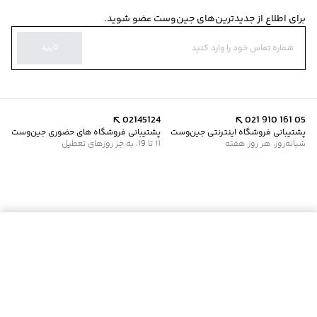
برای اطلاع از جدیدترین‌های جین‌وست عضو شوید.
تایید
02145124
021 910 161 05
پشتیبانی فروشگاه اینترنتی جین‌وست
پشتیبانی فروشگاه های حضوری جین‌وست
شبانه‌روز، هر روز هفته
11 تا 19، به جز روزهای تعطیل
موجود شد خبرم کن