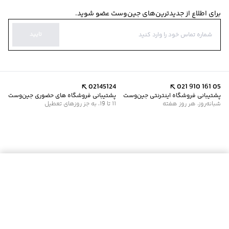
برای اطلاع از جدیدترین‌های جین‌وست عضو شوید.
تایید
02145124
021 910 161 05
پشتیبانی فروشگاه اینترنتی جین‌وست
پشتیبانی فروشگاه های حضوری جین‌وست
شبانه‌روز، هر روز هفته
11 تا 19، به جز روزهای تعطیل
موجود شد خبرم کن