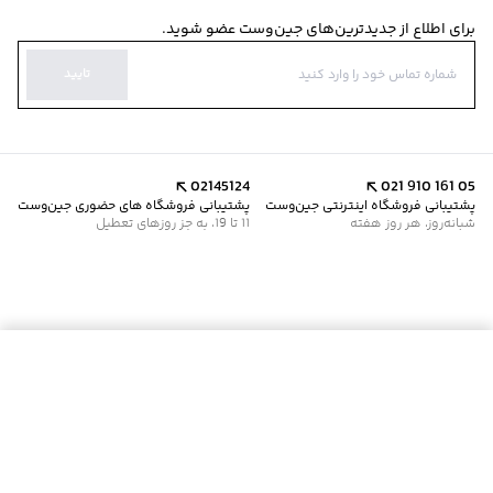
برای اطلاع از جدیدترین‌های جین‌وست عضو شوید.
تایید
02145124
021 910 161 05
پشتیبانی فروشگاه اینترنتی جین‌وست
پشتیبانی فروشگاه های حضوری جین‌وست
شبانه‌روز، هر روز هفته
11 تا 19، به جز روزهای تعطیل
موجود شد خبرم کن