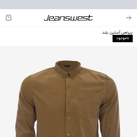
پیراهن آستین بلند
ناموجود