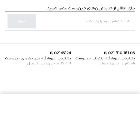
برای اطلاع از جدیدترین‌های جین‌وست عضو شوید.
تایید
02145124
021 910 161 05
پشتیبانی فروشگاه اینترنتی جین‌وست
پشتیبانی فروشگاه های حضوری جین‌وست
شبانه‌روز، هر روز هفته
11 تا 19، به جز روزهای تعطیل
موجود شد خبرم کن