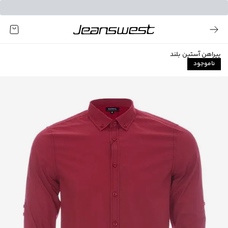
پیراهن آستین بلند
ناموجود