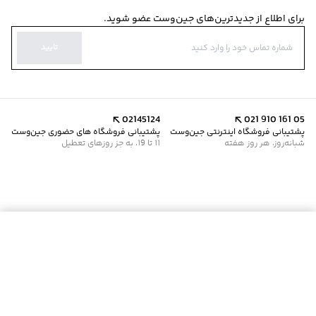
برای اطلاع از جدیدترین‌های جین‌وست عضو شوید.
تایید
02145124
021 910 161 05
پشتیبانی فروشگاه اینترنتی جین‌وست
پشتیبانی فروشگاه های حضوری جین‌وست
شبانه‌روز، هر روز هفته
11 تا 19، به جز روزهای تعطیل
موجود شد خبرم کن