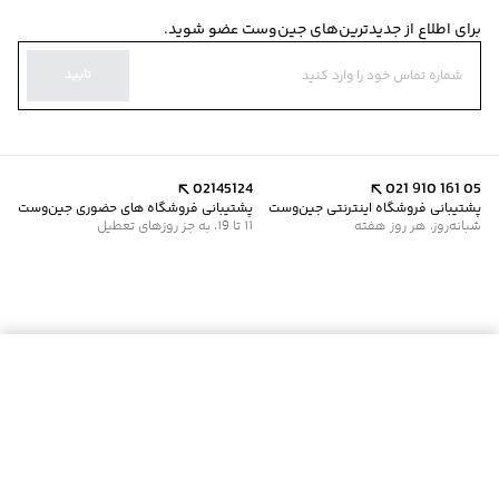
برای اطلاع از جدیدترین‌های جین‌وست عضو شوید.
تایید
02145124
021 910 161 05
پشتیبانی فروشگاه اینترنتی جین‌وست
پشتیبانی فروشگاه های حضوری جین‌وست
شبانه‌روز، هر روز هفته
11 تا 19، به جز روزهای تعطیل
موجود شد خبرم کن