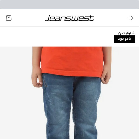
شلوارجین
ناموجود