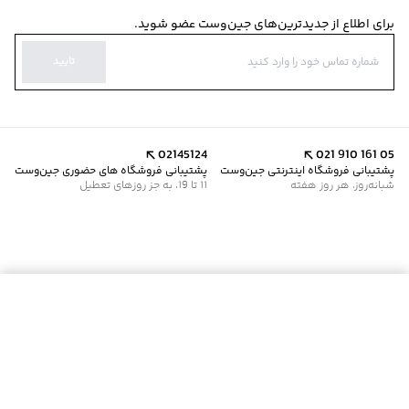
برای اطلاع از جدیدترین‌های جین‌وست عضو شوید.
تایید
02145124
021 910 161 05
پشتیبانی فروشگاه اینترنتی جین‌وست
پشتیبانی فروشگاه های حضوری جین‌وست
شبانه‌روز، هر روز هفته
11 تا 19، به جز روزهای تعطیل
موجود شد خبرم کن