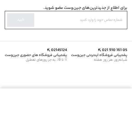
برای اطلاع از جدیدترین‌های جین‌وست عضو شوید.
تایید
02145124
021 910 161 05
پشتیبانی فروشگاه اینترنتی جین‌وست
پشتیبانی فروشگاه های حضوری جین‌وست
شبانه‌روز، هر روز هفته
11 تا 19، به جز روزهای تعطیل
موجود شد خبرم کن