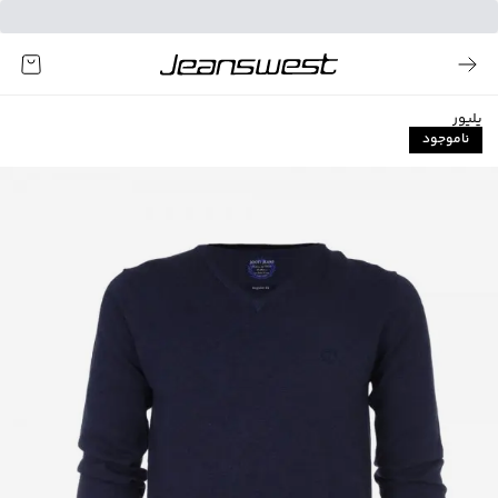
پلیور
ناموجود