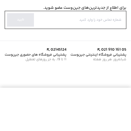
برای اطلاع از جدیدترین‌های جین‌وست عضو شوید.
تایید
02145124
021 910 161 05
پشتیبانی فروشگاه اینترنتی جین‌وست
پشتیبانی فروشگاه های حضوری جین‌وست
شبانه‌روز، هر روز هفته
11 تا 19، به جز روزهای تعطیل
موجود شد خبرم کن