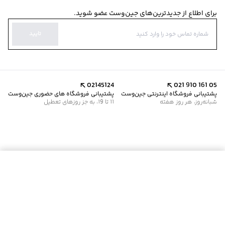
برای اطلاع از جدیدترین‌های جین‌وست عضو شوید.
تایید
02145124
021 910 161 05
پشتیبانی فروشگاه اینترنتی جین‌وست
پشتیبانی فروشگاه های حضوری جین‌وست
شبانه‌روز، هر روز هفته
11 تا 19، به جز روزهای تعطیل
موجود شد خبرم کن