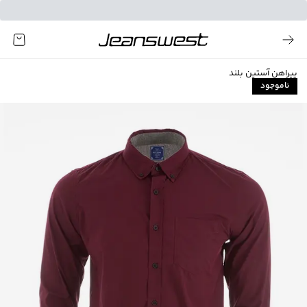
پیراهن آستین بلند
ناموجود