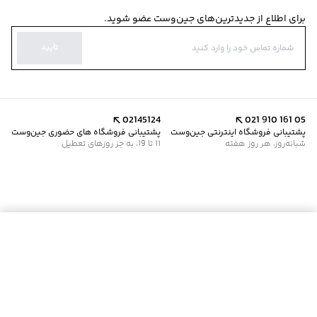
برای اطلاع از جدیدترین‌های جین‌وست عضو شوید.
تایید
02145124
021 910 161 05
پشتیبانی فروشگاه اینترنتی جین‌وست
پشتیبانی فروشگاه های حضوری جین‌وست
شبانه‌روز، هر روز هفته
11 تا 19، به جز روزهای تعطیل
موجود شد خبرم کن