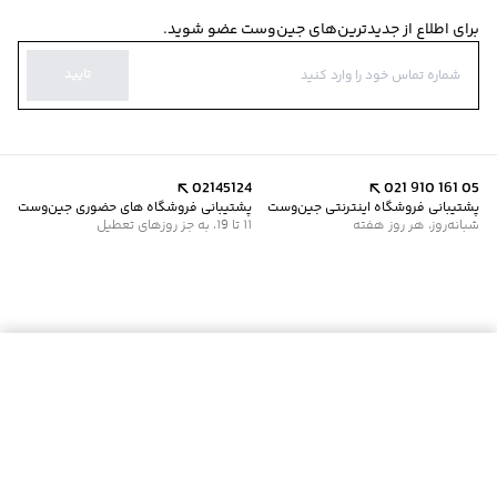
برای اطلاع از جدیدترین‌های جین‌وست عضو شوید.
تایید
02145124
021 910 161 05
پشتیبانی فروشگاه اینترنتی جین‌وست
پشتیبانی فروشگاه های حضوری جین‌وست
شبانه‌روز، هر روز هفته
11 تا 19، به جز روزهای تعطیل
موجود شد خبرم کن