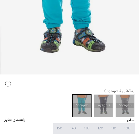
رنگ
آبی
(ناموجود)
ناموجود
ناموجود
ناموجود
سایز
راهنمای سایز
150
140
130
120
110
100