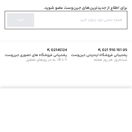
برای اطلاع از جدیدترین‌های جین‌وست عضو شوید.
تایید
02145124
021 910 161 05
پشتیبانی فروشگاه اینترنتی جین‌وست
پشتیبانی فروشگاه های حضوری جین‌وست
شبانه‌روز، هر روز هفته
11 تا 19، به جز روزهای تعطیل
موجود شد خبرم کن