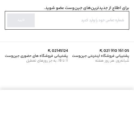
برای اطلاع از جدیدترین‌های جین‌وست عضو شوید.
تایید
02145124
021 910 161 05
پشتیبانی فروشگاه اینترنتی جین‌وست
پشتیبانی فروشگاه های حضوری جین‌وست
شبانه‌روز، هر روز هفته
11 تا 19، به جز روزهای تعطیل
موجود شد خبرم کن