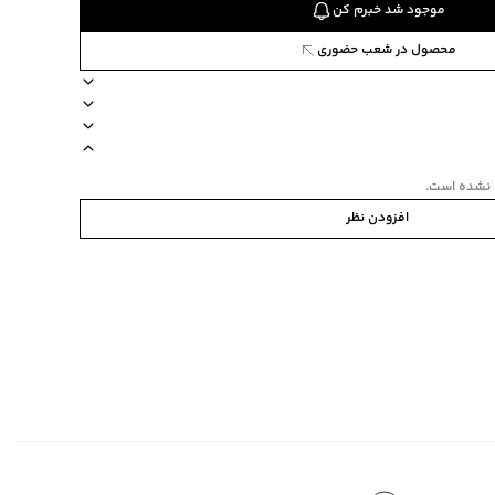
موجود شد خبرم کن
محصول در شعب حضوری
 کژوال
7117
طرح ساده)
س‌های با طرح ساده
جیب ندارد
آستین کوتاه
یقه برگردان
دکمه دارد
 نشده است.
رم و لطیف و خنک
افزودن نظر
ار
ده استفاده نشود.
تی گراد