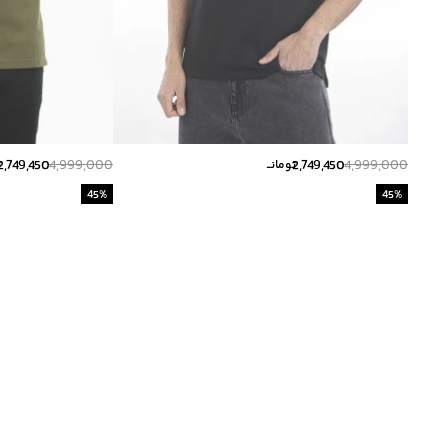
2,749,450
4,999,000
2,749,450
4,999,000
تومانــ
ت
45
%
45
%