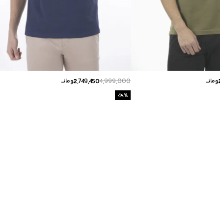
2,749,450
4,999,000
ومانــ
تومانــ
45
%