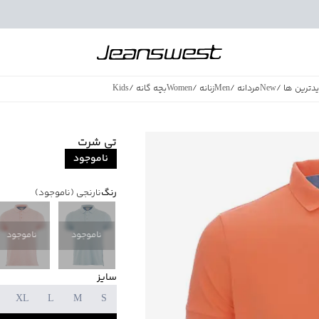
دترین ها
/
New
مردانه
/
Men
زنانه
/
Women
بچه گانه
/
Kids
فروش ویژه
/
azing Sales
تی شرت
ناموجود
رنگ
نارنجی
(ناموجود)
ناموجود
ناموجود
سایز
XL
L
M
S