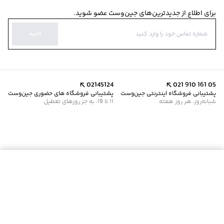
برای اطلاع از جدیدترین‌های جین‌وست عضو شوید.
تایید
02145124
021 910 161 05
پشتیبانی فروشگاه اینترنتی جین‌وست
پشتیبانی فروشگاه های حضوری جین‌وست
شبانه‌روز، هر روز هفته
11 تا 19، به جز روزهای تعطیل
موجود شد خبرم کن