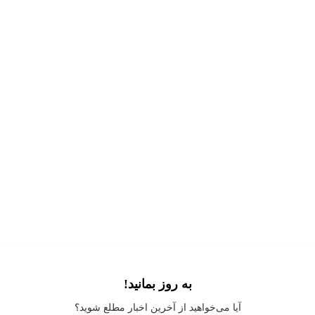
به روز بمانید!
Application error: a
client
-side exception has occurred while loading
آیا می‌خواهید از آخرین اخبار مطلع شوید؟