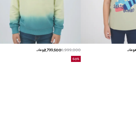
2,799,600
6,999,000
ومانــ
تومانــ
60
%