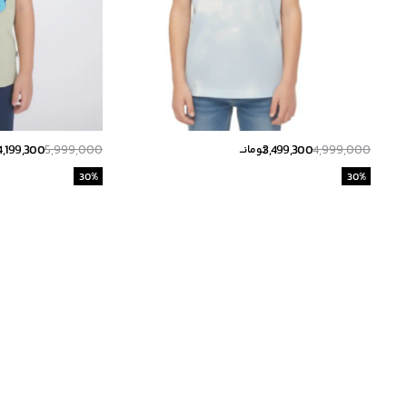
4,199,300
5,999,000
3,499,300
4,999,000
تومانــ
ت
30
%
30
%