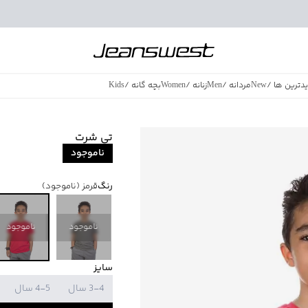
دترین ها
/
New
مردانه
/
Men
زنانه
/
Women
بچه گانه
/
Kids
فروش ویژه
/
azing Sales
تی شرت
ناموجود
رنگ
قرمز
(ناموجود)
ناموجود
ناموجود
سایز
3-4 سال
4-5 سال