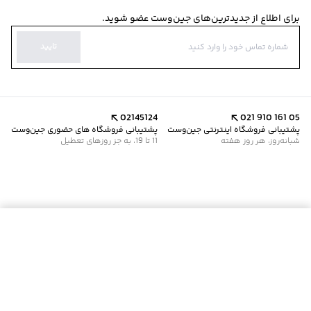
برای اطلاع از جدیدترین‌های جین‌وست عضو شوید.
تایید
02145124
021 910 161 05
پشتیبانی فروشگاه اینترنتی جین‌وست
پشتیبانی فروشگاه های حضوری جین‌وست
شبانه‌روز، هر روز هفته
11 تا 19، به جز روزهای تعطیل
موجود شد خبرم کن