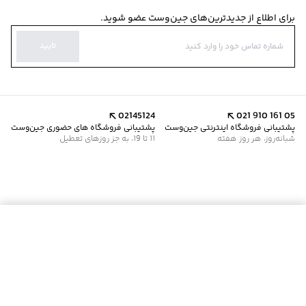
برای اطلاع از جدیدترین‌های جین‌وست عضو شوید.
تایید
02145124
021 910 161 05
پشتیبانی فروشگاه اینترنتی جین‌وست
پشتیبانی فروشگاه های حضوری جین‌وست
شبانه‌روز، هر روز هفته
11 تا 19، به جز روزهای تعطیل
موجود شد خبرم کن