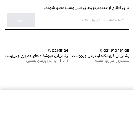
برای اطلاع از جدیدترین‌های جین‌وست عضو شوید.
تایید
02145124
021 910 161 05
پشتیبانی فروشگاه اینترنتی جین‌وست
پشتیبانی فروشگاه های حضوری جین‌وست
شبانه‌روز، هر روز هفته
11 تا 19، به جز روزهای تعطیل
موجود شد خبرم کن