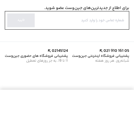
برای اطلاع از جدیدترین‌های جین‌وست عضو شوید.
تایید
02145124
021 910 161 05
پشتیبانی فروشگاه اینترنتی جین‌وست
پشتیبانی فروشگاه های حضوری جین‌وست
شبانه‌روز، هر روز هفته
11 تا 19، به جز روزهای تعطیل
موجود شد خبرم کن