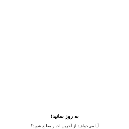
به روز بمانید!
Application error: a
client
-side exception has occurred while loading
آیا می‌خواهید از آخرین اخبار مطلع شوید؟