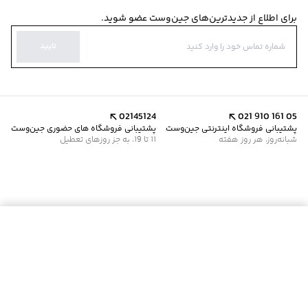
برای اطلاع از جدیدترین‌های جین‌وست عضو شوید.
تایید
02145124
021 910 161 05
پشتیبانی فروشگاه اینترنتی جین‌وست
پشتیبانی فروشگاه های حضوری جین‌وست
شبانه‌روز، هر روز هفته
11 تا 19، به جز روزهای تعطیل
موجود شد خبرم کن