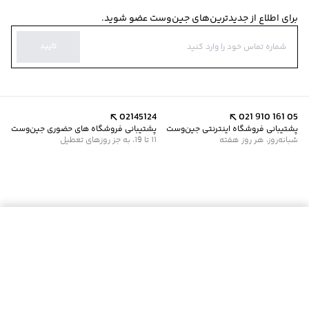
برای اطلاع از جدیدترین‌های جین‌وست عضو شوید.
تایید
02145124
021 910 161 05
پشتیبانی فروشگاه اینترنتی جین‌وست
پشتیبانی فروشگاه های حضوری جین‌وست
شبانه‌روز، هر روز هفته
11 تا 19، به جز روزهای تعطیل
موجود شد خبرم کن