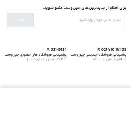
برای اطلاع از جدیدترین‌های جین‌وست عضو شوید.
تایید
02145124
021 910 161 05
پشتیبانی فروشگاه اینترنتی جین‌وست
پشتیبانی فروشگاه های حضوری جین‌وست
شبانه‌روز، هر روز هفته
11 تا 19، به جز روزهای تعطیل
موجود شد خبرم کن