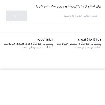
برای اطلاع از جدیدترین‌های جین‌وست عضو شوید.
تایید
02145124
021 910 161 05
پشتیبانی فروشگاه اینترنتی جین‌وست
پشتیبانی فروشگاه های حضوری جین‌وست
شبانه‌روز، هر روز هفته
11 تا 19، به جز روزهای تعطیل
موجود شد خبرم کن