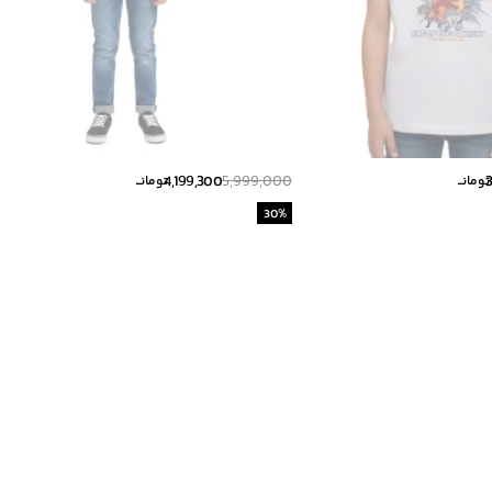
4,199,300
5,999,000
تومانــ
تومانــ
30
%