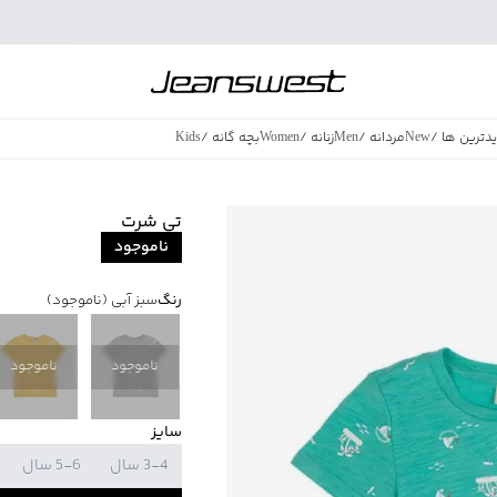
دترین ها
/
New
مردانه
/
Men
زنانه
/
Women
بچه گانه
/
Kids
فروش ویژه
/
azing Sales
تی شرت
ناموجود
رنگ
سبز آبی
(ناموجود)
ناموجود
ناموجود
سایز
3-4 سال
5-6 سال