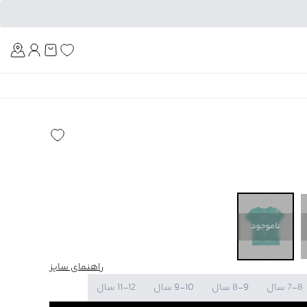
Am
ناموجود
راهنمای سایز
7-8 سال
8-9 سال
9-10 سال
11-12 سال