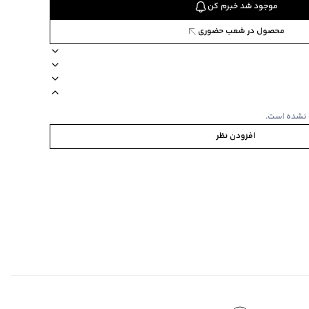
موجود شد خبرم کن
محصول در شعب حضوری
یقه گرد
طرح طرحدار
ترکیب 100 نخ پنبه
آستین کوتاه
 نشده است.
افزودن نظر
ی
ابه
‌گراد
‌گراد
ده استفاده نشود.