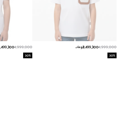
3,499,300
4,999,000
3,499,300
4,999,000
تومانــ
30
%
30
%