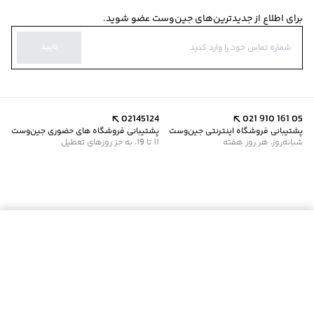
برای اطلاع از جدیدترین‌های جین‌وست عضو شوید.
تایید
02145124
021 910 161 05
پشتیبانی فروشگاه اینترنتی جین‌وست
پشتیبانی فروشگاه های حضوری جین‌وست
شبانه‌روز، هر روز هفته
11 تا 19، به جز روزهای تعطیل
موجود شد خبرم کن