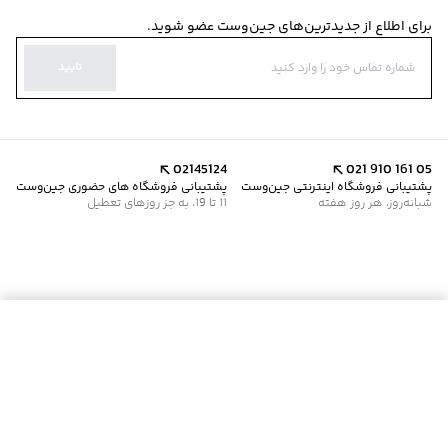
برای اطلاع از جدیدترین‌های جین‌وست عضو شوید.
تایید
02145124
021 910 161 05
پشتیبانی فروشگاه اینترنتی جین‌وست
پشتیبانی فروشگاه های حضوری جین‌وست
شبانه‌روز، هر روز هفته
11 تا 19، به جز روزهای تعطیل
موجود شد خبرم کن